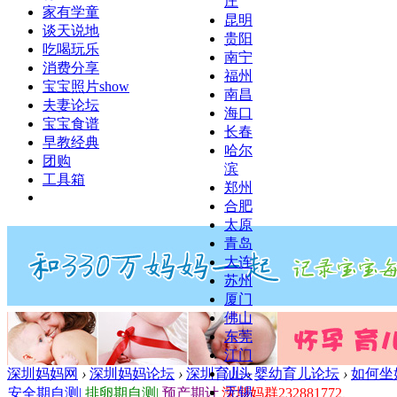
庄
家有学童
昆明
谈天说地
贵阳
吃喝玩乐
南宁
消费分享
福州
宝宝照片show
南昌
夫妻论坛
海口
宝宝食谱
长春
早教经典
哈尔
团购
滨
工具箱
郑州
合肥
太原
青岛
大连
苏州
厦门
佛山
东莞
江门
深圳妈妈网
›
深圳妈妈论坛
›
深圳育儿
›
婴幼育儿论坛
›
如何坐
汕头
无锡
安全期自测
|
排卵期自测
|
预产期计
深圳妈群232881772、