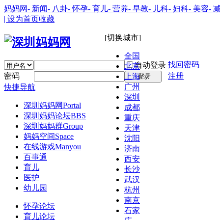
妈妈网
- 新闻
- 八卦
- 怀孕
- 育儿
- 营养
- 早教
- 儿科
- 妇科
- 美容
- 
| 设为首页
收藏
[切换城市]
全国
找回密码
自动登录
北京
密码
注册
上海
登录
广州
快捷导航
深圳
深圳妈妈网
Portal
成都
深圳妈妈论坛
BBS
重庆
深圳妈妈群
Group
天津
妈妈空间
Space
沈阳
在线游戏
Manyou
济南
百事通
西安
育儿
长沙
医护
武汉
幼儿园
杭州
南京
怀孕论坛
石家
育儿论坛