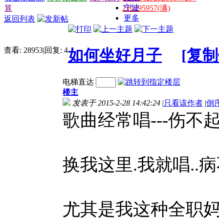
宁波
算
210295957(满)
更多
返回列表
查看:
28953
|
回复:
4
如何坐好月子
[复制
电梯直达
楼主
发表于 2015-2-28 14:42:24
|
只看该作者
|
倒
歌曲经常唱---伤不起
换我这里.我就唱..病不
尤其是我这种全职妈