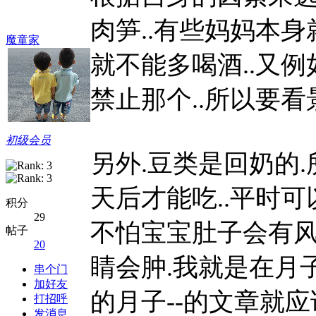
肉笋..有些妈妈本身
魔童家
就不能多喝酒..又例
禁止那个..所以要看景
初级会员
另外.豆类是回奶的.所
天后才能吃..平时可
积分
29
不怕宝宝肚子会有风.
帖子
20
睛会肿.我就是在月子
串个门
加好友
的月子--的文章就
打招呼
发消息