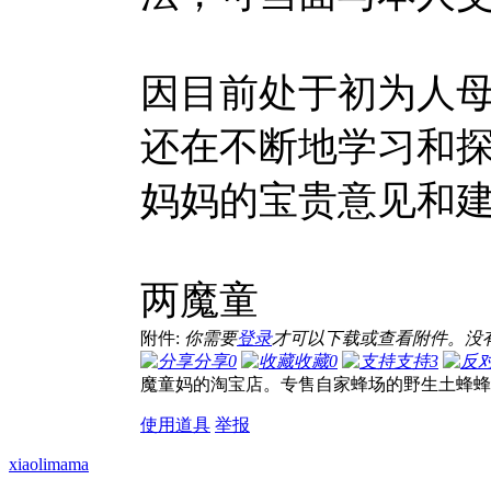
因目前处于初为人
还在不断地学习和探
妈妈的宝
-
两魔童
附件:
你需要
登录
才可以下载或查看附件。没
分享
0
收藏
0
支持
3
魔童妈的淘宝店。专售自家蜂场的野生土蜂蜂蜜.设
使用道具
举报
xiaolimama