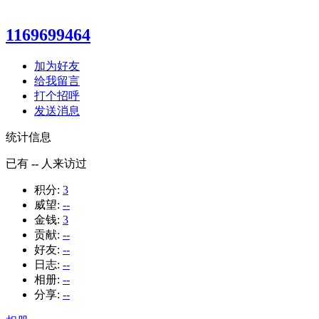
1169699464
加为好友
给我留言
打个招呼
发送消息
统计信息
已有
--
人来访过
积分:
3
威望:
--
金钱:
3
贡献:
--
好友:
--
日志:
--
相册:
--
分享:
--