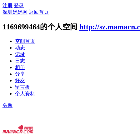
注册
登录
深圳妈妈网
返回首页
1169699464的个人空间
http://sz.mamacn.
空间首页
动态
记录
日志
相册
分享
好友
留言板
个人资料
头像