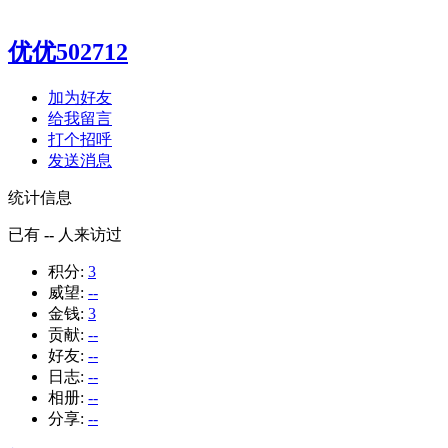
优优502712
加为好友
给我留言
打个招呼
发送消息
统计信息
已有
--
人来访过
积分:
3
威望:
--
金钱:
3
贡献:
--
好友:
--
日志:
--
相册:
--
分享:
--