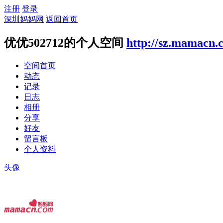
注册
登录
深圳妈妈网
返回首页
优优502712的个人空间
http://sz.mamacn.
空间首页
动态
记录
日志
相册
分享
好友
留言板
个人资料
头像