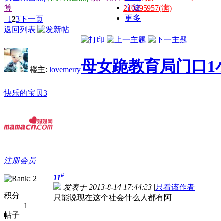
宁波
算
210295957(满)
更多
1
2
3
下一页
返回列表
母女跪教育局门口1
楼主:
lovemerry
快乐的宝贝3
注册会员
#
11
发表于 2013-8-14 17:44:33
|
只看该作者
积分
只能说现在这个社会什么人都有阿
1
帖子