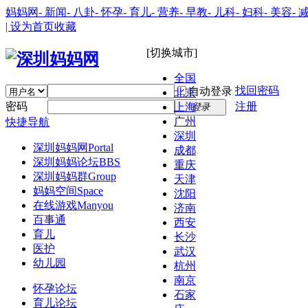
妈妈网
- 新闻
- 八卦
- 怀孕
- 育儿
- 营养
- 早教
- 儿科
- 妇科
- 美容
- 
| 设为首页
收藏
[切换城市]
全国
找回密码
自动登录
北京
密码
注册
上海
登录
广州
快捷导航
深圳
深圳妈妈网
Portal
成都
深圳妈妈论坛
BBS
重庆
深圳妈妈群
Group
天津
妈妈空间
Space
沈阳
在线游戏
Manyou
济南
百事通
西安
育儿
长沙
医护
武汉
幼儿园
杭州
南京
怀孕论坛
石家
育儿论坛