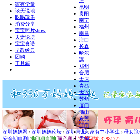
庄
家有学童
昆明
谈天说地
贵阳
吃喝玩乐
南宁
消费分享
福州
宝宝照片show
南昌
夫妻论坛
海口
宝宝食谱
长春
早教经典
哈尔
团购
滨
工具箱
郑州
合肥
太原
青岛
大连
苏州
厦门
佛山
东莞
江门
深圳妈妈网
›
深圳妈妈论坛
›
深圳育儿
›
家有中小学生
›
母女跪
汕头
无锡
安全期自测
|
排卵期自测
|
预产期计
深圳妈群232881772、