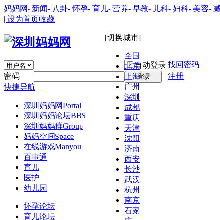
妈妈网
- 新闻
- 八卦
- 怀孕
- 育儿
- 营养
- 早教
- 儿科
- 妇科
- 美容
- 
| 设为首页
收藏
[切换城市]
全国
找回密码
自动登录
北京
密码
注册
上海
登录
广州
快捷导航
深圳
深圳妈妈网
Portal
成都
深圳妈妈论坛
BBS
重庆
深圳妈妈群
Group
天津
妈妈空间
Space
沈阳
在线游戏
Manyou
济南
百事通
西安
育儿
长沙
医护
武汉
幼儿园
杭州
南京
怀孕论坛
石家
育儿论坛