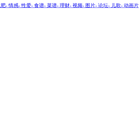
减肥
- 情感
- 性爱
- 食谱
- 菜谱
- 理财
- 视频
- 图片
- 论坛
- 儿歌
- 动画片