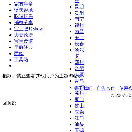
庄
家有学童
昆明
谈天说地
贵阳
吃喝玩乐
南宁
消费分享
福州
宝宝照片show
南昌
夫妻论坛
海口
宝宝食谱
长春
早教经典
哈尔
团购
滨
工具箱
郑州
合肥
太原
抱歉，禁止查看其他用户的主题和帖子
青岛
大连
关于我们
-
广告合作
-
使用
苏州
© 2007-
厦门
回顶部
佛山
东莞
江门
汕头
无锡